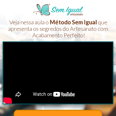
Veja nessa aula o
Método Sem Igual
que
apresenta os segredos do Artesanato com
Acabamento Perfeito!